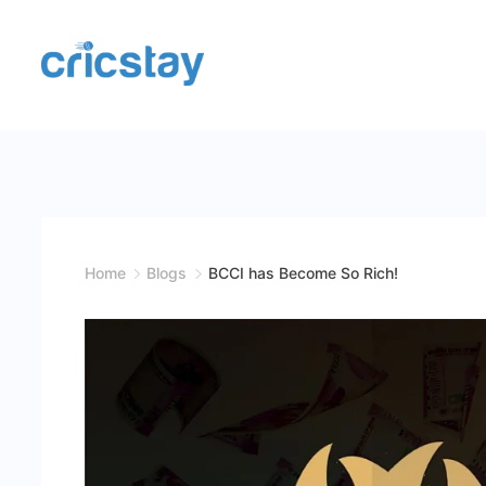
Skip
to
content
Cricket
Facts
|
Teams
Home
Blogs
BCCI has Become So Rich!
|
Stats
|
Records