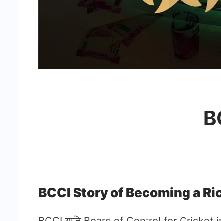
B
BCCI Story of Becoming a Ri
BCCI यानि Board of Control for Cricket in Indi