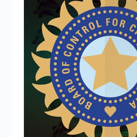
-
Cricstay