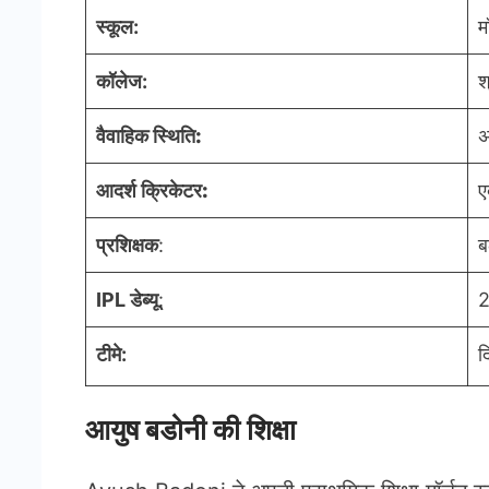
स्कूल:
म
कॉलेज:
श
वैवाहिक स्थिति
:
अ
आदर्श क्रिकेटर
:
ए
प्रशिक्षक
:
ब
IPL डेब्यू
:
2
टीमे:
द
आयुष बडोनी की शिक्षा