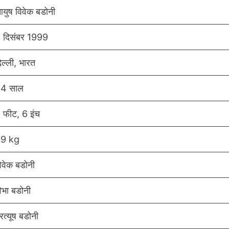
युष विवेक बडोनी
 दिसंबर 1999
िल्ली, भारत
4 साल
 फीट, 6 इंच
9 kg
िवेक बडोनी
िभा बडोनी
्रत्यूष बडोनी