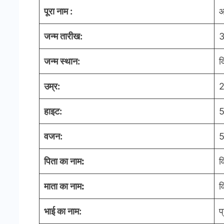
पूरा नाम :
आ
जन्म तारीख:
3
जन्म स्थान:
द
उम्र:
2
हाइट:
5
वजन:
5
पिता का नाम
:
व
माता का नाम
:
व
भाई का नाम:
प