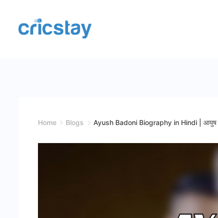
Skip
to
content
Cricket
Facts
|
Teams
Home
Blogs
Ayush Badoni Biography in Hindi | आयुष 
|
Stats
|
Records