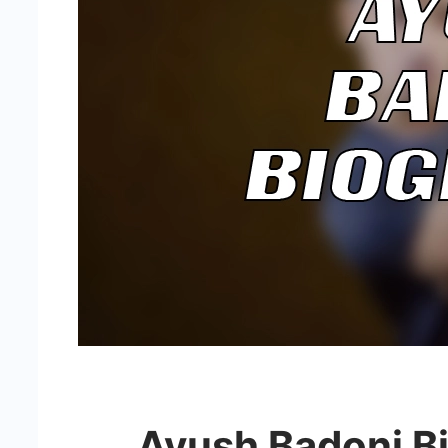
-
Cricstay
Ayush Badoni Bio